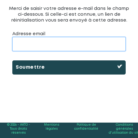
Merci de saisir votre adresse e-mail dans le champ
ci-dessous. Si celle-ci est connue, un lien de
réinitialisation vous sera envoyé à cette adresse.
Adresse email
Soumettre
© 2026 - AKTO -
Mentions
Politique de
Conditions
Tous droits
légales
confidentialité
générales
réservés
d'utilisation du si